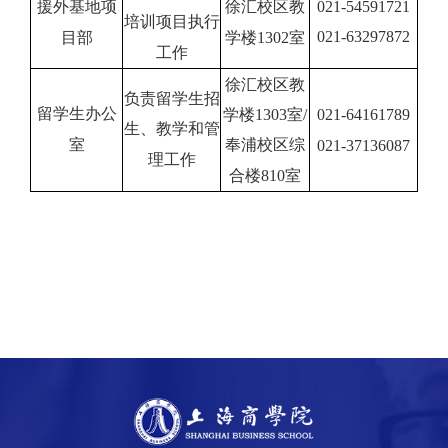
援外基地项
徐汇校区教
021-54591721
培训项目执行
021-63297872
目部
学楼
1302
室
工作
徐汇校区教
负责留学生招
留学生办公
学楼
1303
室/
021-64161789
生、教学和管
室
奉浦校区综
021-37136087
理工作
合楼
810
室