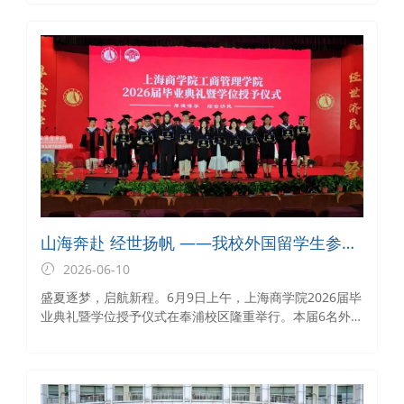
上平台相结合的方式，顺利召开外国留学生暑假安全教育
暨留宿外国留学生专项安全教育主题班会。班会聚焦假期
日程安排、各类安全须知、留校住宿管理等核心内容开展
宣讲科普，帮助外国留学生明晰假期要求、掌握安全知
识，为平安暑期及新学期顺利返校筑牢安全根基。
山海奔赴 经世扬帆 ——我校外国留学生参加
2026届毕业典礼暨学位授予仪式
2026-06-10
盛夏逐梦，启航新程。6月9日上午，上海商学院2026届毕
业典礼暨学位授予仪式在奉浦校区隆重举行。本届6名外国
留学生代表身着学位服，与中国学子共同见证了这一庄严
温馨的时刻，共绘青春逐梦的美好画卷。