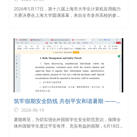
计算机应用能力大赛三等奖
2026年5月17日，第十八届上海市大学生计算机应用能力
大赛决赛在上海大学圆满落幕，来自全市多所高校的参赛
队伍同台竞技。近日，大赛公布了获奖结果，我校外国留
学生团队——DANG TRAM ANH（邓簪英）、DO DIEU
LINH（杜妙玲）、LUU THANH THUY（刘明英）凭借AI
视频作品《九曲桥：站在这里看见两个上海》，荣获上海
市三等奖，指导老师为商务信息学院叶龙等。
筑牢假期安全防线 共创平安和谐暑期 ——上
海商学院国际教育学院召开外国留学生暑假
2026-06-19
安全教育暨留校外国留学生安全教育工作主
暑期将至，为切实强化外国留学生安全防范意识，保障全
题班会
体外国留学生度过平安有序、充实有益的假期，6月18日
下午，国际教育学院通过奉贤校区线下教室与腾讯会议线