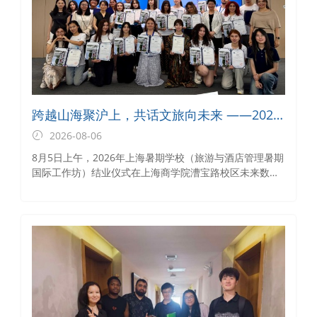
跨越山海聚沪上，共话文旅向未来 ——2026
年上海暑期学校（旅游与酒店管理暑期国际
2026-08-06
工作坊）结业仪式圆满举行
8月5日上午，2026年上海暑期学校（旅游与酒店管理暑期
国际工作坊）结业仪式在上海商学院漕宝路校区未来数智
教学中心温情启幕。来自亚美尼亚、哈萨克斯坦、乌兹别
克斯坦的20名参训国际学生，历经28天沉浸式研学，圆满
完成全部课程与实践任务，满载专业收获与沪上夏日的独
家记忆，为这段跨越山海的求学之旅画上了浓墨重彩的句
点。