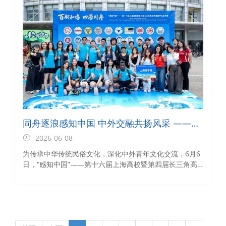
同舟逐浪感知中国 中外交融共扬风采 ——上
海商学院国际教育学院组织留学生参加龙舟
2026-06-08
赛
为传承中华传统民俗文化，深化中外青年文化交流，6月6
日，“感知中国”——第十六届上海高校暨第四届长三角高
校外国留学生龙舟赛在华东理工大学奉贤校区举行。上海
商学院国际教育学院组织二十余名外国留学生组队参赛，
以龙舟为媒，挥桨逐浪，在碧波湖面上展现上商国际学子
的青春风采。