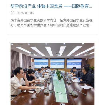
研学前沿产业 体验中国发展 ——国际教育学
院组织外国留学生代表参加国际多式联运与
2026-07-06
低空经济研讨会
为丰富外国留学生实践研学内容，拓宽外国留学生行业视
野，助力外国留学生深度了解中国现代交通物流产业发展
与前沿经济业态，7月4日至5日，国际教育学院组织外国
留学生代表全程参与国际多式联运与低空经济研讨会系列
研学活动。通过两天沉浸式专题学习、分论坛研讨与实地
走访等活动，让外国留学生近距离感受中国新质生产力发
展成果，深化对中国产业升级与区域枢纽建设的国情认
知。