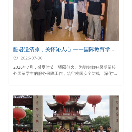
酷暑送清凉，关怀沁人心 ——国际教育学院
开展暑期外国留学生走访慰问与安全教育工
2026-07-30
作
2026年7月，盛夏时节，骄阳似火。为切实做好暑期留校
外国留学生的服务保障工作，筑牢校园安全防线，深化“商
韵丝路”国际教育品牌内涵，国际教育学院开展了暑期外国
留学生生走访慰问与安全教育专项行动。学院领导班子带
队，留学生办公室工作人员、外国留学生辅导员及外国留
学生志愿者共同参与，深入校内宿舍、临时安置点及校外
租住区域，为外国留学生送去防暑降温物资，传递学校的
关心与牵挂。