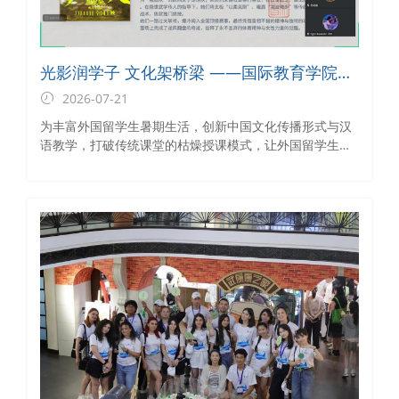
光影润学子 文化架桥梁 ——国际教育学院组
织外国留学生暑期中国电影线上赏析活动
2026-07-21
为丰富外国留学生暑期生活，创新中国文化传播形式与汉
语教学，打破传统课堂的枯燥授课模式，让外国留学生沉
浸式感受多元鲜活的当代中国风貌，7月20日下午，国际
教育学院以线上方式组织中国电影赏析讲座暨汉语沉浸式
学习活动。活动精选《功夫女足》《给阿嬷的情书》《八
仙！》等三部优质国产影片，采用“观影赏析+文化解读+汉
语实训+交流分享”的多元形式，让各国留学生在光影故事
中精进汉语能力、读懂中国精神、体悟传统文化魅力。