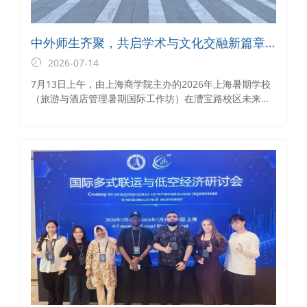
中外师生齐聚，共启学术与文化交融新篇章
——2026年上海暑期学校（旅游与酒店管理
2026-07-14
暑期国际工作坊）开班仪式圆满举行
7月13日上午，由上海商学院主办的2026年上海暑期学校
（旅游与酒店管理暑期国际工作坊）在漕宝路校区未来数
智教学中心正式拉开帷幕。活动现场汇聚了中外旅游与酒
店管理领域的师生代表，以及国际教育学院、洛桑酒店管
理学院的领导与嘉宾。来自世界各地的师生们跨越山海相
聚于此，共同开启一场学术思想与文化视野的深度碰撞。